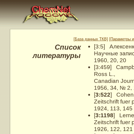
[База данных ТКВ]
[Параметры и
Список
[3:5] Алексенко
Научные запис
литературы
1960, 20, 20
[3:459] Campbel
Ross L.,
Canadian Journ
1956, 34, № 2,
[
3:522
] Cohen 
Zeitschrift fue
1924, 113, 145
[
3:1198
] Lerne
Zeitschrift fue
1926, 122, 121