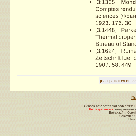
[3:1335] Monda
Comptes rendus
sciences (Фра
1923, 176, 30
[3:1448] Parker
Thermal propert
Bureau of Stan
[3:1624] Rumel
Zeitschrift fue
1907, 58, 449
[Возвратиться к пр
По
Сервер создается при поддержке
Не разрешается
копирование м
Вебдизайн: Copyri
Copyright (
Напи